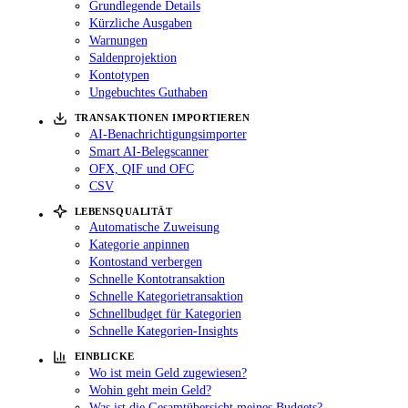
Grundlegende Details
Kürzliche Ausgaben
Warnungen
Saldenprojektion
Kontotypen
Ungebuchtes Guthaben
TRANSAKTIONEN IMPORTIEREN
AI-Benachrichtigungsimporter
Smart AI-Belegscanner
OFX, QIF und OFC
CSV
LEBENSQUALITÄT
Automatische Zuweisung
Kategorie anpinnen
Kontostand verbergen
Schnelle Kontotransaktion
Schnelle Kategorietransaktion
Schnellbudget für Kategorien
Schnelle Kategorien-Insights
EINBLICKE
Wo ist mein Geld zugewiesen?
Wohin geht mein Geld?
Was ist die Gesamtübersicht meines Budgets?