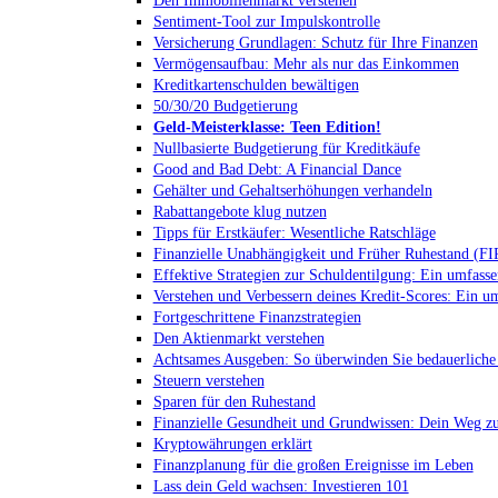
Sentiment-Tool zur Impulskontrolle
Versicherung Grundlagen: Schutz für Ihre Finanzen
Vermögensaufbau: Mehr als nur das Einkommen
Kreditkartenschulden bewältigen
50/30/20 Budgetierung
Geld-Meisterklasse: Teen Edition!
Nullbasierte Budgetierung für Kreditkäufe
Good and Bad Debt: A Financial Dance
Gehälter und Gehaltserhöhungen verhandeln
Rabattangebote klug nutzen
Tipps für Erstkäufer: Wesentliche Ratschläge
Finanzielle Unabhängigkeit und Früher Ruhestand (F
Effektive Strategien zur Schuldentilgung: Ein umfasse
Verstehen und Verbessern deines Kredit-Scores: Ein u
Fortgeschrittene Finanzstrategien
Den Aktienmarkt verstehen
Achtsames Ausgeben: So überwinden Sie bedauerliche
Steuern verstehen
Sparen für den Ruhestand
Finanzielle Gesundheit und Grundwissen: Dein Weg zu
Kryptowährungen erklärt
Finanzplanung für die großen Ereignisse im Leben
Lass dein Geld wachsen: Investieren 101