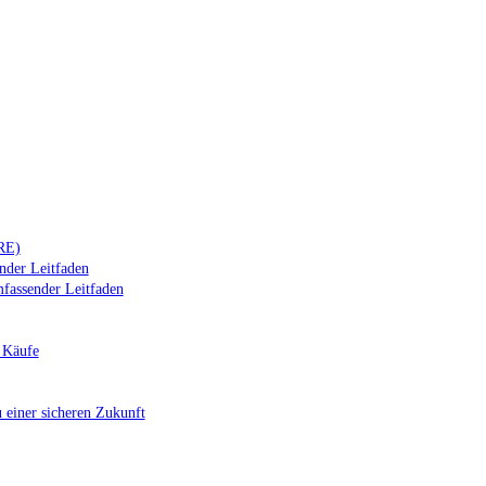
IRE)
nder Leitfaden
mfassender Leitfaden
 Käufe
 einer sicheren Zukunft