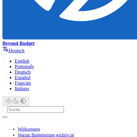
Beyond Budget
Deutsch
English
Português
Deutsch
Español
Français
Italiano
Willkommen
Warum Budgetierung wichtig ist