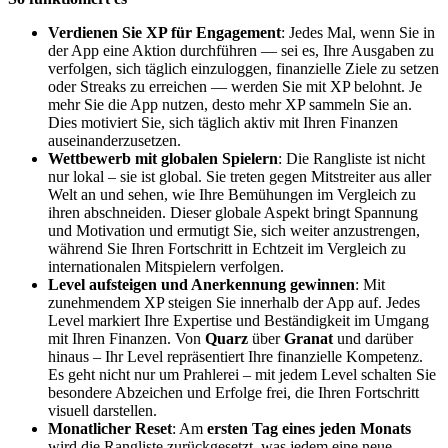
Verdienen Sie XP für Engagement
: Jedes Mal, wenn Sie in
der App eine Aktion durchführen — sei es, Ihre Ausgaben zu
verfolgen, sich täglich einzuloggen, finanzielle Ziele zu setzen
oder Streaks zu erreichen — werden Sie mit XP belohnt. Je
mehr Sie die App nutzen, desto mehr XP sammeln Sie an.
Dies motiviert Sie, sich täglich aktiv mit Ihren Finanzen
auseinanderzusetzen.
Wettbewerb mit globalen Spielern
: Die Rangliste ist nicht
nur lokal – sie ist global. Sie treten gegen Mitstreiter aus aller
Welt an und sehen, wie Ihre Bemühungen im Vergleich zu
ihren abschneiden. Dieser globale Aspekt bringt Spannung
und Motivation und ermutigt Sie, sich weiter anzustrengen,
während Sie Ihren Fortschritt in Echtzeit im Vergleich zu
internationalen Mitspielern verfolgen.
Level aufsteigen und Anerkennung gewinnen
: Mit
zunehmendem XP steigen Sie innerhalb der App auf. Jedes
Level markiert Ihre Expertise und Beständigkeit im Umgang
mit Ihren Finanzen. Von
Quarz
über
Granat
und darüber
hinaus – Ihr Level repräsentiert Ihre finanzielle Kompetenz.
Es geht nicht nur um Prahlerei – mit jedem Level schalten Sie
besondere Abzeichen und Erfolge frei, die Ihren Fortschritt
visuell darstellen.
Monatlicher Reset
: Am
ersten Tag eines jeden Monats
wird die Rangliste zurückgesetzt, was jedem eine neue