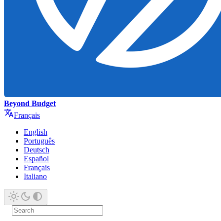
Beyond Budget
Français
English
Português
Deutsch
Español
Français
Italiano