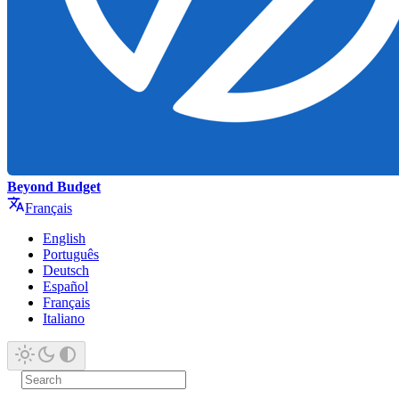
Beyond Budget
Français
English
Português
Deutsch
Español
Français
Italiano