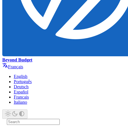
Beyond Budget
Français
English
Português
Deutsch
Español
Français
Italiano