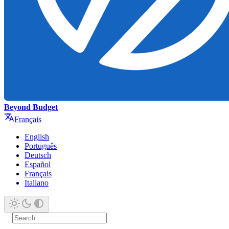
Beyond Budget
Français
English
Português
Deutsch
Español
Français
Italiano