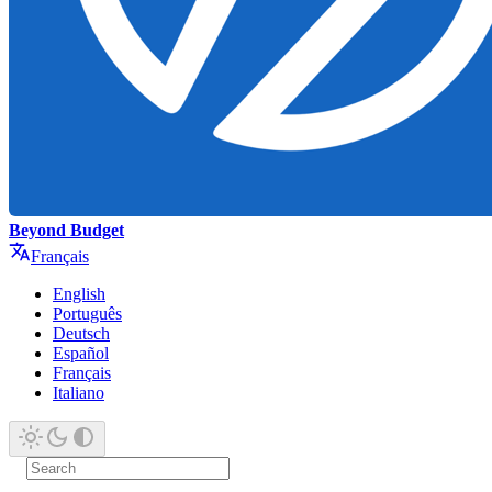
Beyond Budget
Français
English
Português
Deutsch
Español
Français
Italiano