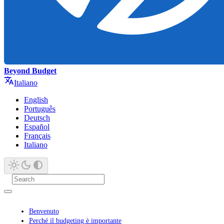
Beyond Budget
Italiano
English
Português
Deutsch
Español
Français
Italiano
Benvenuto
Perché il budgeting è importante