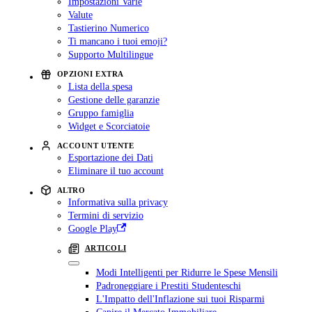
Impostazioni Varie
Valute
Tastierino Numerico
Ti mancano i tuoi emoji?
Supporto Multilingue
OPZIONI EXTRA
Lista della spesa
Gestione delle garanzie
Gruppo famiglia
Widget e Scorciatoie
ACCOUNT UTENTE
Esportazione dei Dati
Eliminare il tuo account
ALTRO
Informativa sulla privacy
Termini di servizio
Google Play
ARTICOLI
Modi Intelligenti per Ridurre le Spese Mensili
Padroneggiare i Prestiti Studenteschi
L'Impatto dell'Inflazione sui tuoi Risparmi
Capire il Mercato Immobiliare