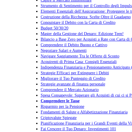
Strumento di Sentimento per il Controllo degli Impuls
Elementi Essenziali dell'Assicurazione: Proteggere le 
Costruzione della Ricchezza: Scelte Oltre il Guadagno
Conquistare il Debito con la Carta di Credito
Budget 50/30/20
Master della Gestione del Denaro: Edizione Teen!
Bilancio a Base Zero per Acquisti a Rate con Carta di 
Comprendere il Debito Buono e Cattivo
Negoziare Salari e Aumenti
Navigare Saggiamente Tra le Offerte di Sconto
Acquirenti di Prima Casa: Consigli Essenziali
Indipendenza Finanziaria e Pensionamento Anticipato
Strategie Efficaci per Estinguere i Debiti
Migliorare il Tuo Punteggio di Credito
Strategie avanzate di finanza personale
Comprendere il Mercato Azionario
Spesa Consapevole: Superare gli Acquisti di cui ci si P
Comprendere le Tasse
Risparmio per la Pensione
Fondamenti di Salute e Alfabetizzazione Finanziaria
Criptovalute Spiegate
Pianificazione Finanziaria per i Grandi Eventi della Vi
Fai Crescere il Tuo Denaro: Investimenti 101