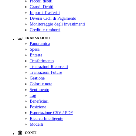
Piccoli debiti
Grandi Debiti
Importi Trasferiti
Diversi Cicli di Pagamento
Monitoraggio degli investimenti
Crediti e rimborsi
TRANSAZIONI
Panoramica
Spesa
Entrata
Trasferimento
Transazioni Ricorrenti
Transazioni Future
Gestione
Colori e note
Sentimento
Tag
Beneficiari
Posizione
Esportazione CSV / PDF
Ricerca Intelligente
Modelli
CONTI