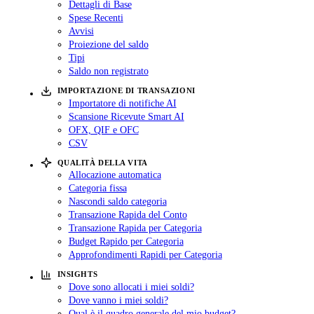
Dettagli di Base
Spese Recenti
Avvisi
Proiezione del saldo
Tipi
Saldo non registrato
IMPORTAZIONE DI TRANSAZIONI
Importatore di notifiche AI
Scansione Ricevute Smart AI
OFX, QIF e OFC
CSV
QUALITÀ DELLA VITA
Allocazione automatica
Categoria fissa
Nascondi saldo categoria
Transazione Rapida del Conto
Transazione Rapida per Categoria
Budget Rapido per Categoria
Approfondimenti Rapidi per Categoria
INSIGHTS
Dove sono allocati i miei soldi?
Dove vanno i miei soldi?
Qual è il quadro generale del mio budget?