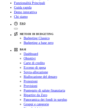
Funzionalità Principali
Guida rapida
Demo interattiva
Chi siamo
FAQ
METODI DI BUDGETING
Budgeting Classico
Budgeting a base zero
BASI
Dashboard
Obiettivi
Carte di credito
Eccesso di spesa
Sovra-allocazione
Riallocazione del denaro
Proiezioni
Previsioni
Punteggio di salute finanziaria
Ripartire da Zero
Panoramica dei fondi in surplus
Gruppi e categorie