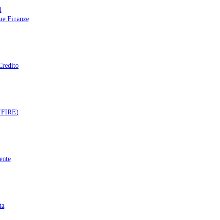
i
tue Finanze
Credito
 (FIRE)
ente
ta