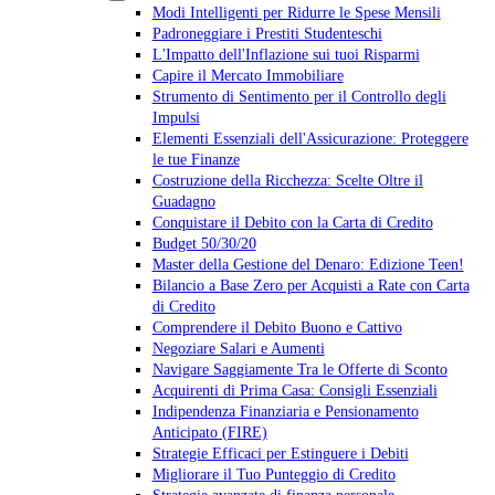
Modi Intelligenti per Ridurre le Spese Mensili
Padroneggiare i Prestiti Studenteschi
L'Impatto dell'Inflazione sui tuoi Risparmi
Capire il Mercato Immobiliare
Strumento di Sentimento per il Controllo degli
Impulsi
Elementi Essenziali dell'Assicurazione: Proteggere
le tue Finanze
Costruzione della Ricchezza: Scelte Oltre il
Guadagno
Conquistare il Debito con la Carta di Credito
Budget 50/30/20
Master della Gestione del Denaro: Edizione Teen!
Bilancio a Base Zero per Acquisti a Rate con Carta
di Credito
Comprendere il Debito Buono e Cattivo
Negoziare Salari e Aumenti
Navigare Saggiamente Tra le Offerte di Sconto
Acquirenti di Prima Casa: Consigli Essenziali
Indipendenza Finanziaria e Pensionamento
Anticipato (FIRE)
Strategie Efficaci per Estinguere i Debiti
Migliorare il Tuo Punteggio di Credito
Strategie avanzate di finanza personale