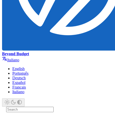
Beyond Budget
Italiano
English
Português
Deutsch
Español
Français
Italiano