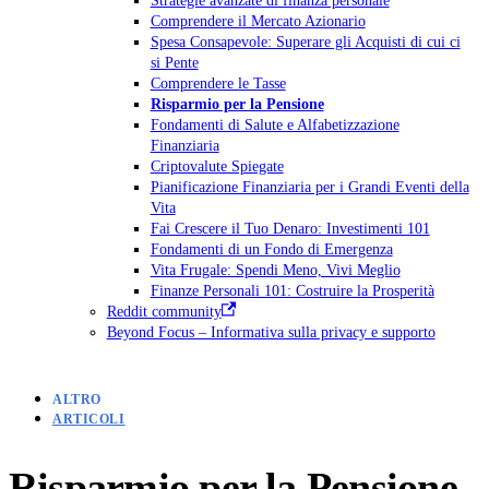
Comprendere il Mercato Azionario
Spesa Consapevole: Superare gli Acquisti di cui ci
si Pente
Comprendere le Tasse
Risparmio per la Pensione
Fondamenti di Salute e Alfabetizzazione
Finanziaria
Criptovalute Spiegate
Pianificazione Finanziaria per i Grandi Eventi della
Vita
Fai Crescere il Tuo Denaro: Investimenti 101
Fondamenti di un Fondo di Emergenza
Vita Frugale: Spendi Meno, Vivi Meglio
Finanze Personali 101: Costruire la Prosperità
Reddit community
Beyond Focus – Informativa sulla privacy e supporto
ALTRO
ARTICOLI
Risparmio per la Pensione