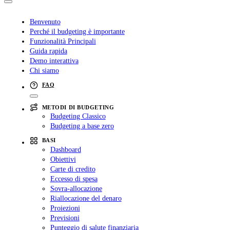
Benvenuto
Perché il budgeting è importante
Funzionalità Principali
Guida rapida
Demo interattiva
Chi siamo
FAQ
METODI DI BUDGETING
Budgeting Classico
Budgeting a base zero
BASI
Dashboard
Obiettivi
Carte di credito
Eccesso di spesa
Sovra-allocazione
Riallocazione del denaro
Proiezioni
Previsioni
Punteggio di salute finanziaria