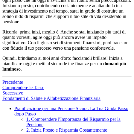
ogni passo che fai oggi ti avvicina a un futuro senza preoccupazioni.
Iniziando presto, contribuendo costantemente e adattando la tua
strategia di investimento nel tempo, sarai in grado di costruire un
solido nido di risparmi che supporti il tuo stile di vita desiderato in
pensione.
Ricorda, prima inizi, meglio è. Anche se stai iniziando più tardi di
quanto vorresti, agire oggi può ancora avere un impatto
significativo. Con il giusto set di strumenti finanziari, puoi tracciare
con fiducia il tuo percorso verso una pensione confortevole.
Quindi, brindiamo ai tuoi anni d'oro: facciamoli brillare! Inizia a
pianificare oggi e metti al sicuro le tue finanze per un
domani più
luminoso
.
Precedente
Comprendere le Tasse
Successivo
Fondamenti di Salute e Alfabetizzazione Finanziaria
Pianificazione per una Pensione Sicura: La Tua Guida Passo
dopo Passo
1. Comprendere l'Importanza del Risparmio per la
Pensione
2. Inizia Presto e Risparmia Costantemente