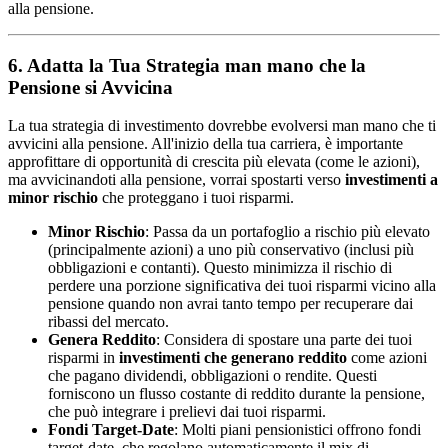
alla pensione.
6. Adatta la Tua Strategia man mano che la
Pensione si Avvicina
La tua strategia di investimento dovrebbe evolversi man mano che ti
avvicini alla pensione. All'inizio della tua carriera, è importante
approfittare di opportunità di crescita più elevata (come le azioni),
ma avvicinandoti alla pensione, vorrai spostarti verso
investimenti a
minor rischio
che proteggano i tuoi risparmi.
Minor Rischio
: Passa da un portafoglio a rischio più elevato
(principalmente azioni) a uno più conservativo (inclusi più
obbligazioni e contanti). Questo minimizza il rischio di
perdere una porzione significativa dei tuoi risparmi vicino alla
pensione quando non avrai tanto tempo per recuperare dai
ribassi del mercato.
Genera Reddito
: Considera di spostare una parte dei tuoi
risparmi in
investimenti che generano reddito
come azioni
che pagano dividendi, obbligazioni o rendite. Questi
forniscono un flusso costante di reddito durante la pensione,
che può integrare i prelievi dai tuoi risparmi.
Fondi Target-Date
: Molti piani pensionistici offrono fondi
target-date, che regolano automaticamente il mix di