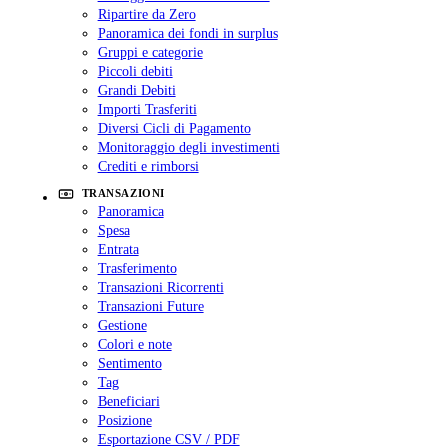
Ripartire da Zero
Panoramica dei fondi in surplus
Gruppi e categorie
Piccoli debiti
Grandi Debiti
Importi Trasferiti
Diversi Cicli di Pagamento
Monitoraggio degli investimenti
Crediti e rimborsi
TRANSAZIONI
Panoramica
Spesa
Entrata
Trasferimento
Transazioni Ricorrenti
Transazioni Future
Gestione
Colori e note
Sentimento
Tag
Beneficiari
Posizione
Esportazione CSV / PDF