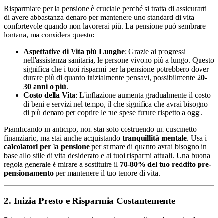
Risparmiare per la pensione è cruciale perché si tratta di assicurarti
di avere abbastanza denaro per mantenere uno standard di vita
confortevole quando non lavorerai più. La pensione può sembrare
lontana, ma considera questo:
Aspettative di Vita più Lunghe
: Grazie ai progressi
nell'assistenza sanitaria, le persone vivono più a lungo. Questo
significa che i tuoi risparmi per la pensione potrebbero dover
durare più di quanto inizialmente pensavi, possibilmente
20-
30 anni o più
.
Costo della Vita
: L'inflazione aumenta gradualmente il costo
di beni e servizi nel tempo, il che significa che avrai bisogno
di più denaro per coprire le tue spese future rispetto a oggi.
Pianificando in anticipo, non stai solo costruendo un cuscinetto
finanziario, ma stai anche acquistando
tranquillità mentale
. Usa i
calcolatori per la pensione
per stimare di quanto avrai bisogno in
base allo stile di vita desiderato e ai tuoi risparmi attuali. Una buona
regola generale è mirare a sostituire il
70-80% del tuo reddito pre-
pensionamento
per mantenere il tuo tenore di vita.
2. Inizia Presto e Risparmia Costantemente