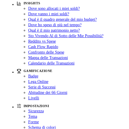
INSIGHTS
Dove sono allocati i miei soldi?
Dove vanno i miei soldi?
Qual è il quadro generale del mio budget?
Dove ho speso di più nel tempo?
Qual è il mio patrimonio netto?
Sto Vivendo Al di Sotto delle Mie Possibilità?
Reddito vs Spese
Cash Flow Rapido
Confronto delle Spese
Mappa delle Transazioni
Calendario delle Transazioni
GAMIFICAZIONE
Badge
Lega Online
Serie di Successi
Abitudine dei 66 Giorni
Livelli
IMPOSTAZIONI
Sicurezza
Tema
Forme
Schema di colori