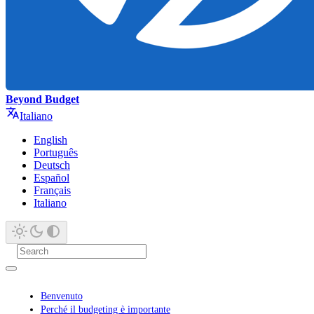
Beyond Budget
Italiano
English
Português
Deutsch
Español
Français
Italiano
Benvenuto
Perché il budgeting è importante