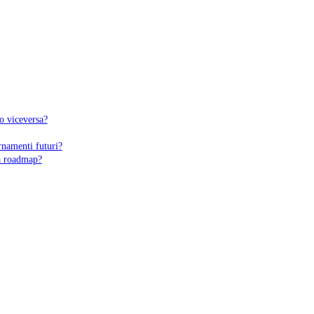
o viceversa?
rnamenti futuri?
na roadmap?