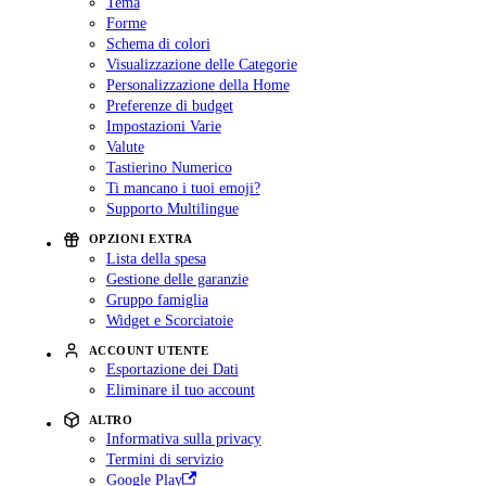
Tema
Forme
Schema di colori
Visualizzazione delle Categorie
Personalizzazione della Home
Preferenze di budget
Impostazioni Varie
Valute
Tastierino Numerico
Ti mancano i tuoi emoji?
Supporto Multilingue
OPZIONI EXTRA
Lista della spesa
Gestione delle garanzie
Gruppo famiglia
Widget e Scorciatoie
ACCOUNT UTENTE
Esportazione dei Dati
Eliminare il tuo account
ALTRO
Informativa sulla privacy
Termini di servizio
Google Play