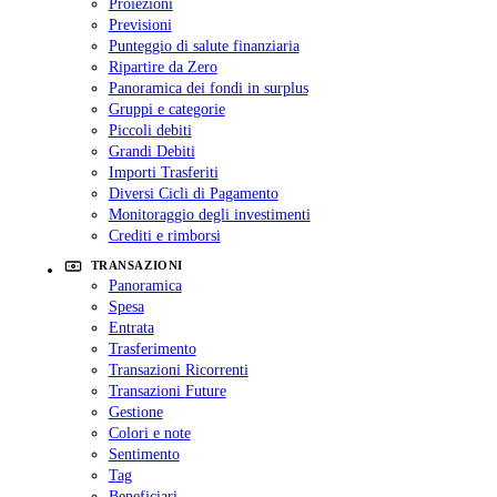
Proiezioni
Previsioni
Punteggio di salute finanziaria
Ripartire da Zero
Panoramica dei fondi in surplus
Gruppi e categorie
Piccoli debiti
Grandi Debiti
Importi Trasferiti
Diversi Cicli di Pagamento
Monitoraggio degli investimenti
Crediti e rimborsi
TRANSAZIONI
Panoramica
Spesa
Entrata
Trasferimento
Transazioni Ricorrenti
Transazioni Future
Gestione
Colori e note
Sentimento
Tag
Beneficiari