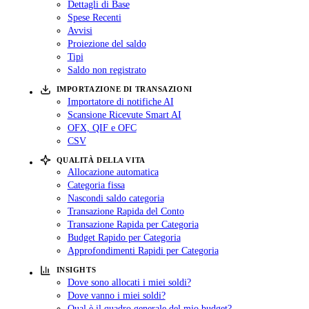
Dettagli di Base
Spese Recenti
Avvisi
Proiezione del saldo
Tipi
Saldo non registrato
IMPORTAZIONE DI TRANSAZIONI
Importatore di notifiche AI
Scansione Ricevute Smart AI
OFX, QIF e OFC
CSV
QUALITÀ DELLA VITA
Allocazione automatica
Categoria fissa
Nascondi saldo categoria
Transazione Rapida del Conto
Transazione Rapida per Categoria
Budget Rapido per Categoria
Approfondimenti Rapidi per Categoria
INSIGHTS
Dove sono allocati i miei soldi?
Dove vanno i miei soldi?
Qual è il quadro generale del mio budget?