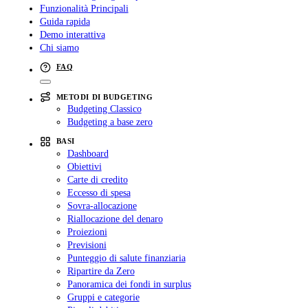
Funzionalità Principali
Guida rapida
Demo interattiva
Chi siamo
FAQ
METODI DI BUDGETING
Budgeting Classico
Budgeting a base zero
BASI
Dashboard
Obiettivi
Carte di credito
Eccesso di spesa
Sovra-allocazione
Riallocazione del denaro
Proiezioni
Previsioni
Punteggio di salute finanziaria
Ripartire da Zero
Panoramica dei fondi in surplus
Gruppi e categorie