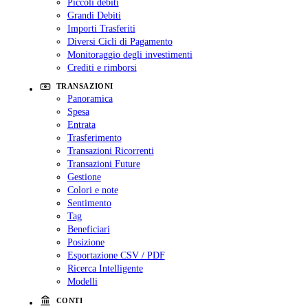
Piccoli debiti
Grandi Debiti
Importi Trasferiti
Diversi Cicli di Pagamento
Monitoraggio degli investimenti
Crediti e rimborsi
TRANSAZIONI
Panoramica
Spesa
Entrata
Trasferimento
Transazioni Ricorrenti
Transazioni Future
Gestione
Colori e note
Sentimento
Tag
Beneficiari
Posizione
Esportazione CSV / PDF
Ricerca Intelligente
Modelli
CONTI