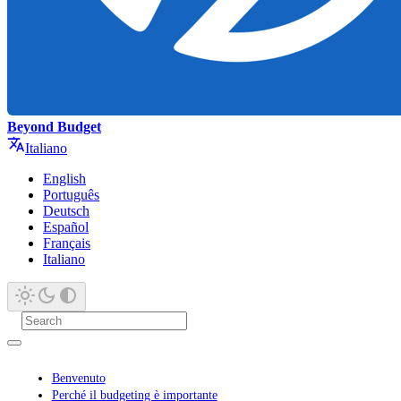
Beyond Budget
Italiano
English
Português
Deutsch
Español
Français
Italiano
Benvenuto
Perché il budgeting è importante