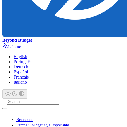
Beyond Budget
Italiano
English
Português
Deutsch
Español
Français
Italiano
Benvenuto
Perché il budgeting è importante