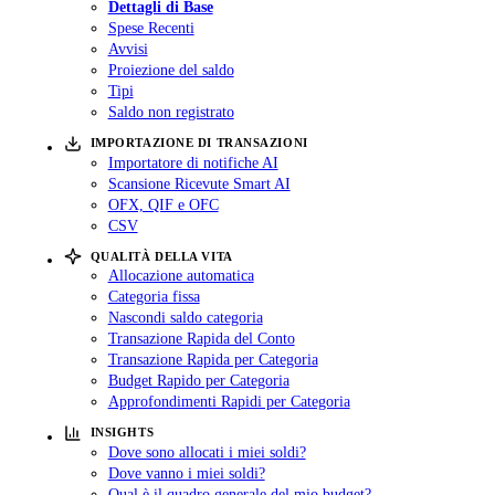
Dettagli di Base
Spese Recenti
Avvisi
Proiezione del saldo
Tipi
Saldo non registrato
IMPORTAZIONE DI TRANSAZIONI
Importatore di notifiche AI
Scansione Ricevute Smart AI
OFX, QIF e OFC
CSV
QUALITÀ DELLA VITA
Allocazione automatica
Categoria fissa
Nascondi saldo categoria
Transazione Rapida del Conto
Transazione Rapida per Categoria
Budget Rapido per Categoria
Approfondimenti Rapidi per Categoria
INSIGHTS
Dove sono allocati i miei soldi?
Dove vanno i miei soldi?
Qual è il quadro generale del mio budget?