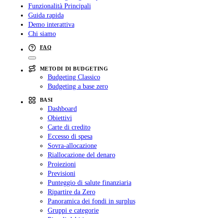
Funzionalità Principali
Guida rapida
Demo interattiva
Chi siamo
FAQ
METODI DI BUDGETING
Budgeting Classico
Budgeting a base zero
BASI
Dashboard
Obiettivi
Carte di credito
Eccesso di spesa
Sovra-allocazione
Riallocazione del denaro
Proiezioni
Previsioni
Punteggio di salute finanziaria
Ripartire da Zero
Panoramica dei fondi in surplus
Gruppi e categorie