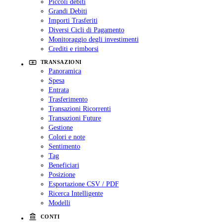
Piccoli debiti
Grandi Debiti
Importi Trasferiti
Diversi Cicli di Pagamento
Monitoraggio degli investimenti
Crediti e rimborsi
TRANSAZIONI
Panoramica
Spesa
Entrata
Trasferimento
Transazioni Ricorrenti
Transazioni Future
Gestione
Colori e note
Sentimento
Tag
Beneficiari
Posizione
Esportazione CSV / PDF
Ricerca Intelligente
Modelli
CONTI