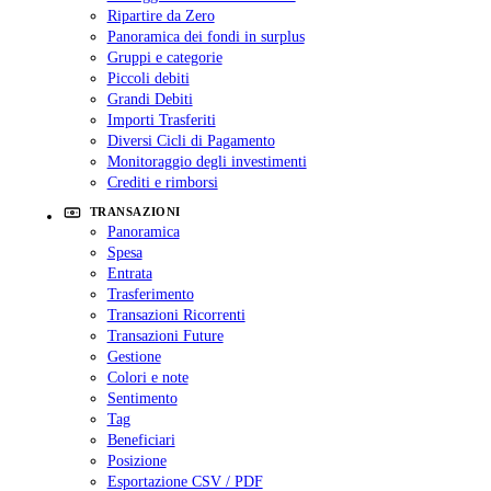
Ripartire da Zero
Panoramica dei fondi in surplus
Gruppi e categorie
Piccoli debiti
Grandi Debiti
Importi Trasferiti
Diversi Cicli di Pagamento
Monitoraggio degli investimenti
Crediti e rimborsi
TRANSAZIONI
Panoramica
Spesa
Entrata
Trasferimento
Transazioni Ricorrenti
Transazioni Future
Gestione
Colori e note
Sentimento
Tag
Beneficiari
Posizione
Esportazione CSV / PDF