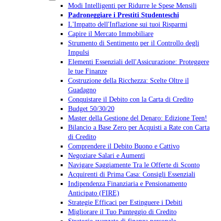
Modi Intelligenti per Ridurre le Spese Mensili
Padroneggiare i Prestiti Studenteschi
L'Impatto dell'Inflazione sui tuoi Risparmi
Capire il Mercato Immobiliare
Strumento di Sentimento per il Controllo degli
Impulsi
Elementi Essenziali dell'Assicurazione: Proteggere
le tue Finanze
Costruzione della Ricchezza: Scelte Oltre il
Guadagno
Conquistare il Debito con la Carta di Credito
Budget 50/30/20
Master della Gestione del Denaro: Edizione Teen!
Bilancio a Base Zero per Acquisti a Rate con Carta
di Credito
Comprendere il Debito Buono e Cattivo
Negoziare Salari e Aumenti
Navigare Saggiamente Tra le Offerte di Sconto
Acquirenti di Prima Casa: Consigli Essenziali
Indipendenza Finanziaria e Pensionamento
Anticipato (FIRE)
Strategie Efficaci per Estinguere i Debiti
Migliorare il Tuo Punteggio di Credito
Strategie avanzate di finanza personale