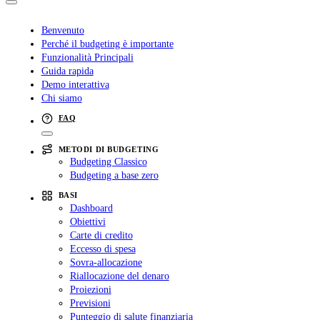
Benvenuto
Perché il budgeting è importante
Funzionalità Principali
Guida rapida
Demo interattiva
Chi siamo
FAQ
METODI DI BUDGETING
Budgeting Classico
Budgeting a base zero
BASI
Dashboard
Obiettivi
Carte di credito
Eccesso di spesa
Sovra-allocazione
Riallocazione del denaro
Proiezioni
Previsioni
Punteggio di salute finanziaria