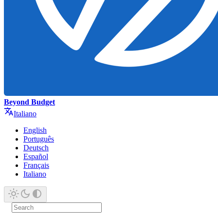
Beyond Budget
Italiano
English
Português
Deutsch
Español
Français
Italiano