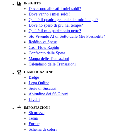
INSIGHTS
Dove sono allocati i miei soldi?
Dove vanno i miei soldi?
Qual è il quadro generale del mio budget?
Dove ho speso di più nel tempo?
Qual è il mio patrimonio netto?
Sto Vivendo Al di Sotto delle Mie Possibilità?
Reddito vs Spese
Cash Flow Rapido
Confronto delle Spese
Mappa delle Transazioni
Calendario delle Transazioni
GAMIFICAZIONE
Badge
Lega Online
Serie di Successi
Abitudine dei 66 Giorni
Livelli
IMPOSTAZIONI
Sicurezza
Tema
Forme
Schema di colori