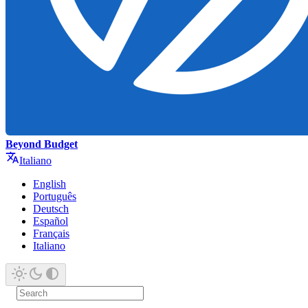
Beyond Budget
Italiano
English
Português
Deutsch
Español
Français
Italiano