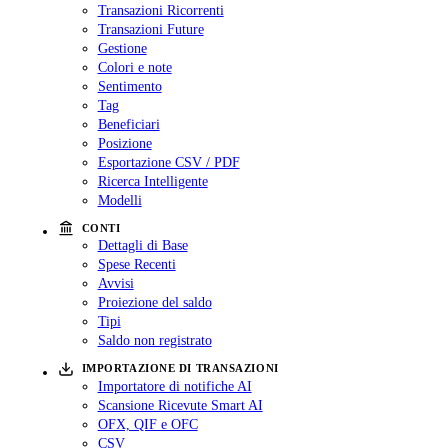
Transazioni Ricorrenti
Transazioni Future
Gestione
Colori e note
Sentimento
Tag
Beneficiari
Posizione
Esportazione CSV / PDF
Ricerca Intelligente
Modelli
CONTI
Dettagli di Base
Spese Recenti
Avvisi
Proiezione del saldo
Tipi
Saldo non registrato
IMPORTAZIONE DI TRANSAZIONI
Importatore di notifiche AI
Scansione Ricevute Smart AI
OFX, QIF e OFC
CSV