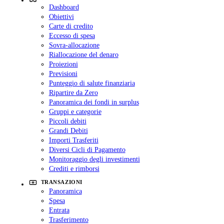
Dashboard
Obiettivi
Carte di credito
Eccesso di spesa
Sovra-allocazione
Riallocazione del denaro
Proiezioni
Previsioni
Punteggio di salute finanziaria
Ripartire da Zero
Panoramica dei fondi in surplus
Gruppi e categorie
Piccoli debiti
Grandi Debiti
Importi Trasferiti
Diversi Cicli di Pagamento
Monitoraggio degli investimenti
Crediti e rimborsi
TRANSAZIONI
Panoramica
Spesa
Entrata
Trasferimento