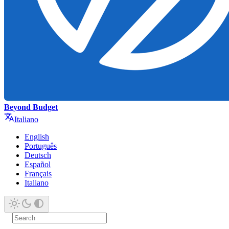
Beyond Budget
Italiano
English
Português
Deutsch
Español
Français
Italiano