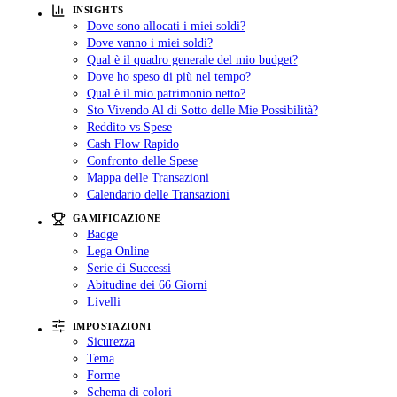
INSIGHTS
Dove sono allocati i miei soldi?
Dove vanno i miei soldi?
Qual è il quadro generale del mio budget?
Dove ho speso di più nel tempo?
Qual è il mio patrimonio netto?
Sto Vivendo Al di Sotto delle Mie Possibilità?
Reddito vs Spese
Cash Flow Rapido
Confronto delle Spese
Mappa delle Transazioni
Calendario delle Transazioni
GAMIFICAZIONE
Badge
Lega Online
Serie di Successi
Abitudine dei 66 Giorni
Livelli
IMPOSTAZIONI
Sicurezza
Tema
Forme
Schema di colori