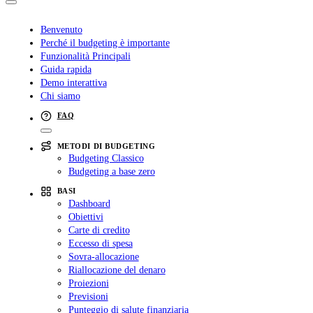
Benvenuto
Perché il budgeting è importante
Funzionalità Principali
Guida rapida
Demo interattiva
Chi siamo
FAQ
METODI DI BUDGETING
Budgeting Classico
Budgeting a base zero
BASI
Dashboard
Obiettivi
Carte di credito
Eccesso di spesa
Sovra-allocazione
Riallocazione del denaro
Proiezioni
Previsioni
Punteggio di salute finanziaria