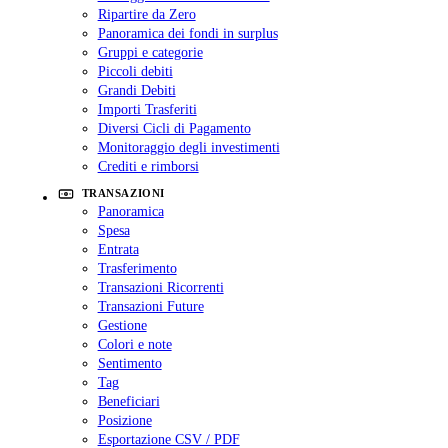
Ripartire da Zero
Panoramica dei fondi in surplus
Gruppi e categorie
Piccoli debiti
Grandi Debiti
Importi Trasferiti
Diversi Cicli di Pagamento
Monitoraggio degli investimenti
Crediti e rimborsi
TRANSAZIONI
Panoramica
Spesa
Entrata
Trasferimento
Transazioni Ricorrenti
Transazioni Future
Gestione
Colori e note
Sentimento
Tag
Beneficiari
Posizione
Esportazione CSV / PDF