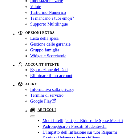
Impostazioni Varie
Valute
Tastierino Numerico
Ti mancano i tuoi emoji?
Supporto Multilingue
OPZIONI EXTRA
Lista della spesa
Gestione delle garanzie
Gruppo famiglia
Widget e Scorciatoie
ACCOUNT UTENTE
Esportazione dei Dati
Eliminare il tuo account
ALTRO
Informativa sulla privacy
Termini di servizio
Google Play
ARTICOLI
Modi Intelligenti per Ridurre le Spese Mensili
Padroneggiare i Prestiti Studenteschi
L'Impatto dell'Inflazione sui tuoi Risparmi
Capire il Mercato Immobiliare