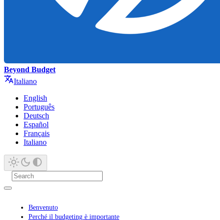
Beyond Budget
Italiano
English
Português
Deutsch
Español
Français
Italiano
Benvenuto
Perché il budgeting è importante