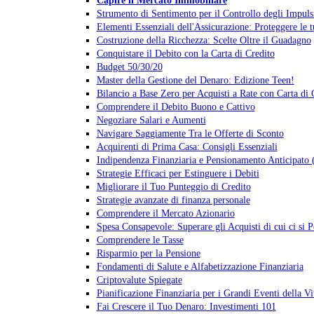
Strumento di Sentimento per il Controllo degli Impuls
Elementi Essenziali dell'Assicurazione: Proteggere le 
Costruzione della Ricchezza: Scelte Oltre il Guadagno
Conquistare il Debito con la Carta di Credito
Budget 50/30/20
Master della Gestione del Denaro: Edizione Teen!
Bilancio a Base Zero per Acquisti a Rate con Carta di 
Comprendere il Debito Buono e Cattivo
Negoziare Salari e Aumenti
Navigare Saggiamente Tra le Offerte di Sconto
Acquirenti di Prima Casa: Consigli Essenziali
Indipendenza Finanziaria e Pensionamento Anticipato
Strategie Efficaci per Estinguere i Debiti
Migliorare il Tuo Punteggio di Credito
Strategie avanzate di finanza personale
Comprendere il Mercato Azionario
Spesa Consapevole: Superare gli Acquisti di cui ci si P
Comprendere le Tasse
Risparmio per la Pensione
Fondamenti di Salute e Alfabetizzazione Finanziaria
Criptovalute Spiegate
Pianificazione Finanziaria per i Grandi Eventi della Vi
Fai Crescere il Tuo Denaro: Investimenti 101