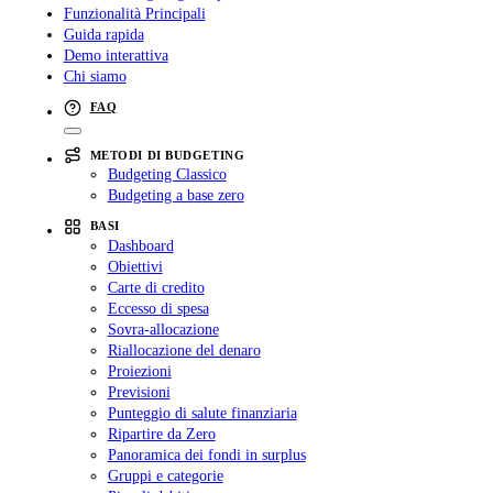
Funzionalità Principali
Guida rapida
Demo interattiva
Chi siamo
FAQ
METODI DI BUDGETING
Budgeting Classico
Budgeting a base zero
BASI
Dashboard
Obiettivi
Carte di credito
Eccesso di spesa
Sovra-allocazione
Riallocazione del denaro
Proiezioni
Previsioni
Punteggio di salute finanziaria
Ripartire da Zero
Panoramica dei fondi in surplus
Gruppi e categorie