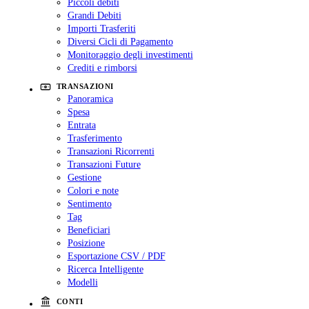
Piccoli debiti
Grandi Debiti
Importi Trasferiti
Diversi Cicli di Pagamento
Monitoraggio degli investimenti
Crediti e rimborsi
TRANSAZIONI
Panoramica
Spesa
Entrata
Trasferimento
Transazioni Ricorrenti
Transazioni Future
Gestione
Colori e note
Sentimento
Tag
Beneficiari
Posizione
Esportazione CSV / PDF
Ricerca Intelligente
Modelli
CONTI