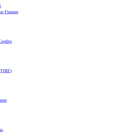
i
tue Finanze
Credito
 (FIRE)
ente
ta