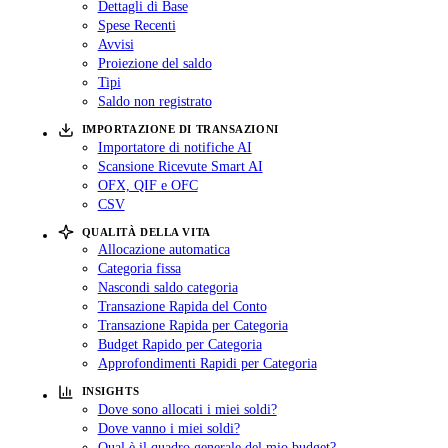
Dettagli di Base
Spese Recenti
Avvisi
Proiezione del saldo
Tipi
Saldo non registrato
IMPORTAZIONE DI TRANSAZIONI
Importatore di notifiche AI
Scansione Ricevute Smart AI
OFX, QIF e OFC
CSV
QUALITÀ DELLA VITA
Allocazione automatica
Categoria fissa
Nascondi saldo categoria
Transazione Rapida del Conto
Transazione Rapida per Categoria
Budget Rapido per Categoria
Approfondimenti Rapidi per Categoria
INSIGHTS
Dove sono allocati i miei soldi?
Dove vanno i miei soldi?
Qual è il quadro generale del mio budget?