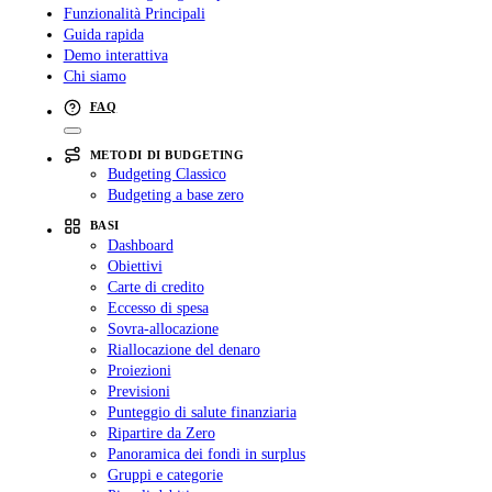
Funzionalità Principali
Guida rapida
Demo interattiva
Chi siamo
FAQ
METODI DI BUDGETING
Budgeting Classico
Budgeting a base zero
BASI
Dashboard
Obiettivi
Carte di credito
Eccesso di spesa
Sovra-allocazione
Riallocazione del denaro
Proiezioni
Previsioni
Punteggio di salute finanziaria
Ripartire da Zero
Panoramica dei fondi in surplus
Gruppi e categorie