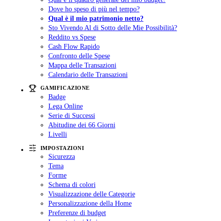
Dove ho speso di più nel tempo?
Qual è il mio patrimonio netto?
Sto Vivendo Al di Sotto delle Mie Possibilità?
Reddito vs Spese
Cash Flow Rapido
Confronto delle Spese
Mappa delle Transazioni
Calendario delle Transazioni
GAMIFICAZIONE
Badge
Lega Online
Serie di Successi
Abitudine dei 66 Giorni
Livelli
IMPOSTAZIONI
Sicurezza
Tema
Forme
Schema di colori
Visualizzazione delle Categorie
Personalizzazione della Home
Preferenze di budget