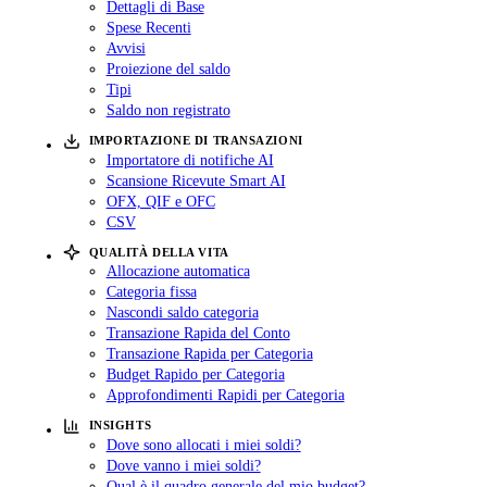
Dettagli di Base
Spese Recenti
Avvisi
Proiezione del saldo
Tipi
Saldo non registrato
IMPORTAZIONE DI TRANSAZIONI
Importatore di notifiche AI
Scansione Ricevute Smart AI
OFX, QIF e OFC
CSV
QUALITÀ DELLA VITA
Allocazione automatica
Categoria fissa
Nascondi saldo categoria
Transazione Rapida del Conto
Transazione Rapida per Categoria
Budget Rapido per Categoria
Approfondimenti Rapidi per Categoria
INSIGHTS
Dove sono allocati i miei soldi?
Dove vanno i miei soldi?
Qual è il quadro generale del mio budget?