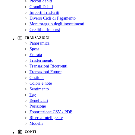
Piccoli debiti
Grandi Debiti
Importi Trasferiti
Diversi Cicli di Pagamento
Monitoraggio degli investimenti
Crediti e rimborsi
TRANSAZIONI
Panoramica
Spesa
Entrata
Trasferimento
Transazioni Ricorrenti
Transazioni Future
Gestione
Colori e note
Sentimento
Tag
Beneficiari
Posizione
Esportazione CSV / PDF
Ricerca Intelligente
Modelli
CONTI