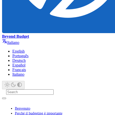
Beyond Budget
Italiano
English
Português
Deutsch
Español
Français
Italiano
Benvenuto
Perché il budgeting è importante