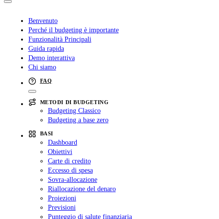
Benvenuto
Perché il budgeting è importante
Funzionalità Principali
Guida rapida
Demo interattiva
Chi siamo
FAQ
METODI DI BUDGETING
Budgeting Classico
Budgeting a base zero
BASI
Dashboard
Obiettivi
Carte di credito
Eccesso di spesa
Sovra-allocazione
Riallocazione del denaro
Proiezioni
Previsioni
Punteggio di salute finanziaria