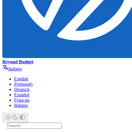
Beyond Budget
Italiano
English
Português
Deutsch
Español
Français
Italiano