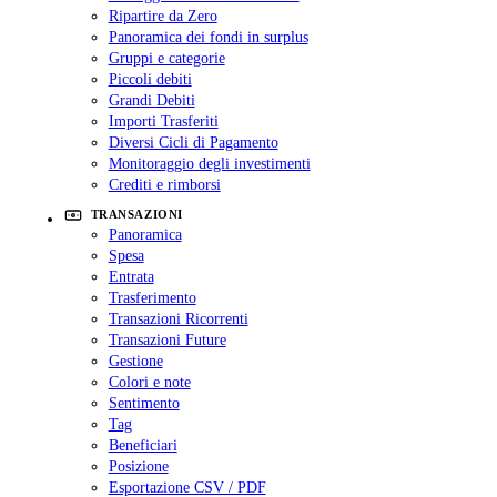
Ripartire da Zero
Panoramica dei fondi in surplus
Gruppi e categorie
Piccoli debiti
Grandi Debiti
Importi Trasferiti
Diversi Cicli di Pagamento
Monitoraggio degli investimenti
Crediti e rimborsi
TRANSAZIONI
Panoramica
Spesa
Entrata
Trasferimento
Transazioni Ricorrenti
Transazioni Future
Gestione
Colori e note
Sentimento
Tag
Beneficiari
Posizione
Esportazione CSV / PDF