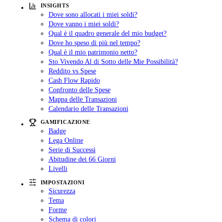
INSIGHTS
Dove sono allocati i miei soldi?
Dove vanno i miei soldi?
Qual è il quadro generale del mio budget?
Dove ho speso di più nel tempo?
Qual è il mio patrimonio netto?
Sto Vivendo Al di Sotto delle Mie Possibilità?
Reddito vs Spese
Cash Flow Rapido
Confronto delle Spese
Mappa delle Transazioni
Calendario delle Transazioni
GAMIFICAZIONE
Badge
Lega Online
Serie di Successi
Abitudine dei 66 Giorni
Livelli
IMPOSTAZIONI
Sicurezza
Tema
Forme
Schema di colori