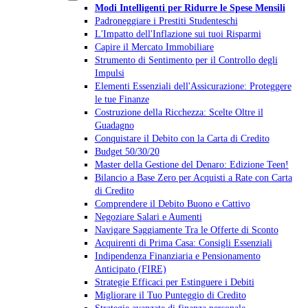
Modi Intelligenti per Ridurre le Spese Mensili
Padroneggiare i Prestiti Studenteschi
L'Impatto dell'Inflazione sui tuoi Risparmi
Capire il Mercato Immobiliare
Strumento di Sentimento per il Controllo degli
Impulsi
Elementi Essenziali dell'Assicurazione: Proteggere
le tue Finanze
Costruzione della Ricchezza: Scelte Oltre il
Guadagno
Conquistare il Debito con la Carta di Credito
Budget 50/30/20
Master della Gestione del Denaro: Edizione Teen!
Bilancio a Base Zero per Acquisti a Rate con Carta
di Credito
Comprendere il Debito Buono e Cattivo
Negoziare Salari e Aumenti
Navigare Saggiamente Tra le Offerte di Sconto
Acquirenti di Prima Casa: Consigli Essenziali
Indipendenza Finanziaria e Pensionamento
Anticipato (FIRE)
Strategie Efficaci per Estinguere i Debiti
Migliorare il Tuo Punteggio di Credito
Strategie avanzate di finanza personale