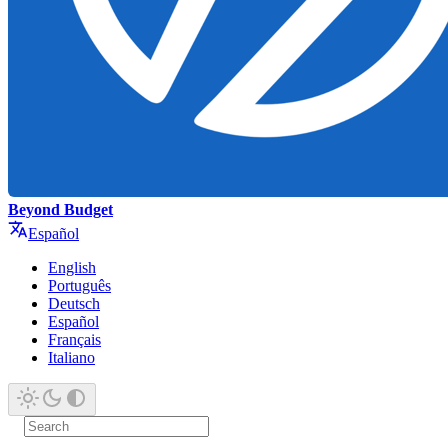
Beyond Budget
Español
English
Português
Deutsch
Español
Français
Italiano