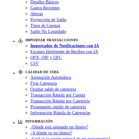
Detalles Básicos
Gastos Recientes
Alertas
Proyección de Saldo
Tipos de Cuentas
Saldo No Liquidado
IMPORTAR TRANSACCIONES
Importador de Notificaciones con IA
Escaneo Inteligente de Recibos con IA
OFX, QIF y OFC
CSV
CALIDAD DE VIDA
Asignación Automática
Fijar Categoría
Ocultar saldo de categoría
Transacción Rápida por Cuenta
Transacción Rápida por Categoría
Presupuesto rápido de categoría
Información Rápida de Categorías
INFORMACIÓN
¿Dónde está asignado mi dinero?
¿A dónde va mi dinero?
¿Cuál es la visión general de mi presupuesto?