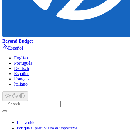
Beyond Budget
Español
English
Português
Deutsch
Español
Français
Italiano
Bienvenido
Por qué el presupuesto es importante