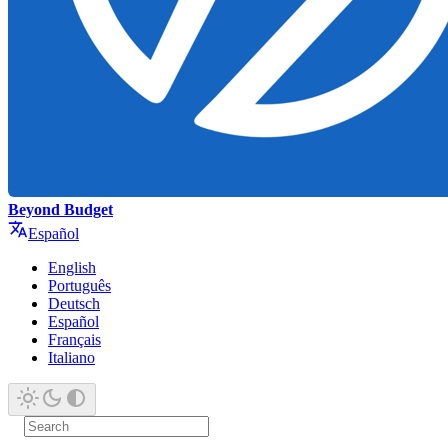
Beyond Budget
Español
English
Português
Deutsch
Español
Français
Italiano