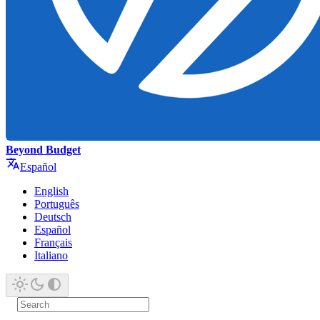
Beyond Budget
Español
English
Português
Deutsch
Español
Français
Italiano