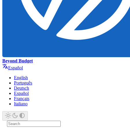
Beyond Budget
Español
English
Português
Deutsch
Español
Français
Italiano