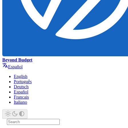
Beyond Budget
Español
English
Português
Deutsch
Español
Français
Italiano