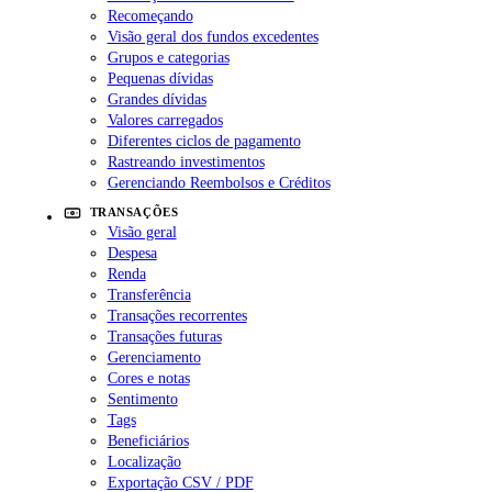
Recomeçando
Visão geral dos fundos excedentes
Grupos e categorias
Pequenas dívidas
Grandes dívidas
Valores carregados
Diferentes ciclos de pagamento
Rastreando investimentos
Gerenciando Reembolsos e Créditos
TRANSAÇÕES
Visão geral
Despesa
Renda
Transferência
Transações recorrentes
Transações futuras
Gerenciamento
Cores e notas
Sentimento
Tags
Beneficiários
Localização
Exportação CSV / PDF