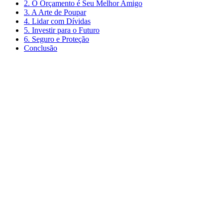
2. O Orçamento é Seu Melhor Amigo
3. A Arte de Poupar
4. Lidar com Dívidas
5. Investir para o Futuro
6. Seguro e Proteção
Conclusão