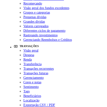
Recomeçando
Visão geral dos fundos excedentes
Grupos e categorias
Pequenas dívidas
Grandes dívidas
Valores carregados
Diferentes ciclos de pagamento
Rastreando investimentos
Gerenciando Reembolsos e Créditos
TRANSAÇÕES
Visão geral
Despesa
Renda
Transferência
Transações recorrentes
Transações futuras
Gerenciamento
Cores e notas
Sentimento
Tags
Beneficiários
Localização
Exportação CSV / PDF