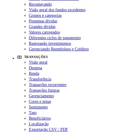
Recomeçando
Visão geral dos fundos excedentes
Grupos e categorias
Pequenas dívidas
Grandes dívidas
Valores carregados
Diferentes ciclos de pagamento
Rastreando investimentos
Gerenciando Reembolsos e Créditos
TRANSAÇÕES
Visão geral
Despesa
Renda
Transferência
Transações recorrentes
Transações futuras
Gerenciamento
Cores e notas
Sentimento
Tags
Beneficiários
Localização
Exportação CSV / PDF