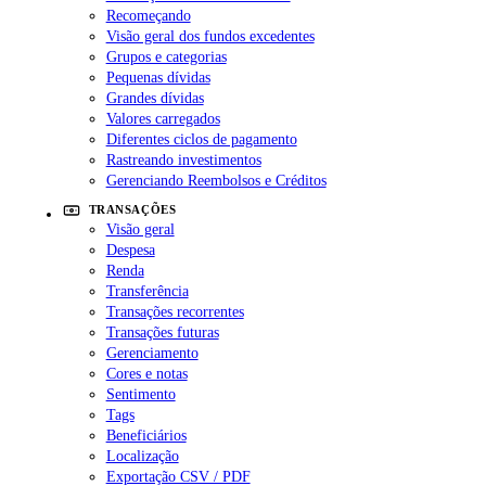
Recomeçando
Visão geral dos fundos excedentes
Grupos e categorias
Pequenas dívidas
Grandes dívidas
Valores carregados
Diferentes ciclos de pagamento
Rastreando investimentos
Gerenciando Reembolsos e Créditos
TRANSAÇÕES
Visão geral
Despesa
Renda
Transferência
Transações recorrentes
Transações futuras
Gerenciamento
Cores e notas
Sentimento
Tags
Beneficiários
Localização
Exportação CSV / PDF