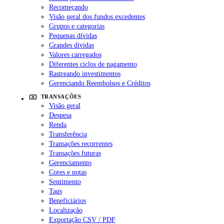
Recomeçando
Visão geral dos fundos excedentes
Grupos e categorias
Pequenas dívidas
Grandes dívidas
Valores carregados
Diferentes ciclos de pagamento
Rastreando investimentos
Gerenciando Reembolsos e Créditos
TRANSAÇÕES
Visão geral
Despesa
Renda
Transferência
Transações recorrentes
Transações futuras
Gerenciamento
Cores e notas
Sentimento
Tags
Beneficiários
Localização
Exportação CSV / PDF