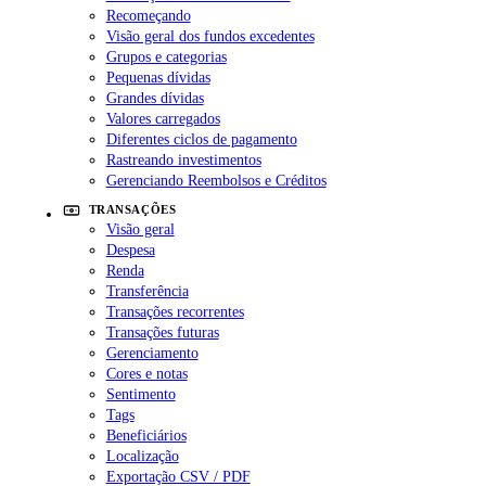
Recomeçando
Visão geral dos fundos excedentes
Grupos e categorias
Pequenas dívidas
Grandes dívidas
Valores carregados
Diferentes ciclos de pagamento
Rastreando investimentos
Gerenciando Reembolsos e Créditos
TRANSAÇÕES
Visão geral
Despesa
Renda
Transferência
Transações recorrentes
Transações futuras
Gerenciamento
Cores e notas
Sentimento
Tags
Beneficiários
Localização
Exportação CSV / PDF