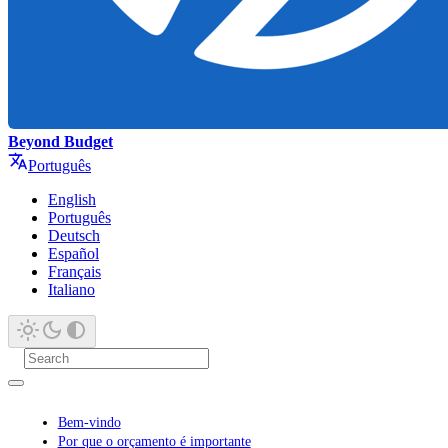
Beyond Budget
Português
English
Português
Deutsch
Español
Français
Italiano
Bem-vindo
Por que o orçamento é importante