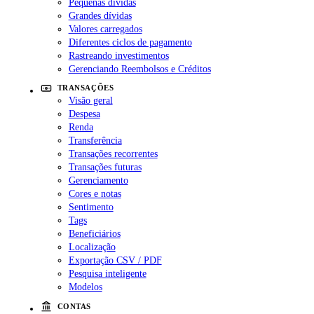
Pequenas dívidas
Grandes dívidas
Valores carregados
Diferentes ciclos de pagamento
Rastreando investimentos
Gerenciando Reembolsos e Créditos
TRANSAÇÕES
Visão geral
Despesa
Renda
Transferência
Transações recorrentes
Transações futuras
Gerenciamento
Cores e notas
Sentimento
Tags
Beneficiários
Localização
Exportação CSV / PDF
Pesquisa inteligente
Modelos
CONTAS