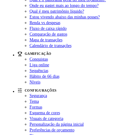
Onde eu gastei mais ao longo do tempo?
Qual é meu patrimônio líquido?
Estou vivendo abaixo das minhas posses?
Renda vs despesas
Fluxo de caixa rápido
Comparação de gastos
Mapa de transações
Calendário de transações
GAMIFICAÇÃO
Conquistas
Liga online
Sequências
Hábito de 66 dias
Níveis
CONFIGURAÇÕES
Segurança
Tema
Formas
Esquema de cores
Visuais de categoria
Personalização da página inicial
Preferências de orçamento