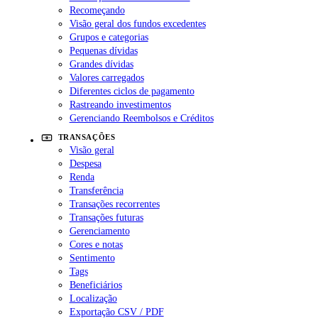
Recomeçando
Visão geral dos fundos excedentes
Grupos e categorias
Pequenas dívidas
Grandes dívidas
Valores carregados
Diferentes ciclos de pagamento
Rastreando investimentos
Gerenciando Reembolsos e Créditos
TRANSAÇÕES
Visão geral
Despesa
Renda
Transferência
Transações recorrentes
Transações futuras
Gerenciamento
Cores e notas
Sentimento
Tags
Beneficiários
Localização
Exportação CSV / PDF