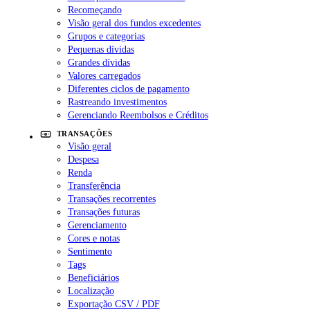
Recomeçando
Visão geral dos fundos excedentes
Grupos e categorias
Pequenas dívidas
Grandes dívidas
Valores carregados
Diferentes ciclos de pagamento
Rastreando investimentos
Gerenciando Reembolsos e Créditos
TRANSAÇÕES
Visão geral
Despesa
Renda
Transferência
Transações recorrentes
Transações futuras
Gerenciamento
Cores e notas
Sentimento
Tags
Beneficiários
Localização
Exportação CSV / PDF