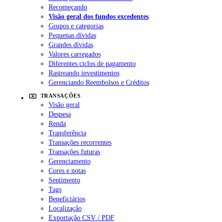
Recomeçando
Visão geral dos fundos excedentes
Grupos e categorias
Pequenas dívidas
Grandes dívidas
Valores carregados
Diferentes ciclos de pagamento
Rastreando investimentos
Gerenciando Reembolsos e Créditos
TRANSAÇÕES
Visão geral
Despesa
Renda
Transferência
Transações recorrentes
Transações futuras
Gerenciamento
Cores e notas
Sentimento
Tags
Beneficiários
Localização
Exportação CSV / PDF