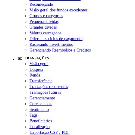
Recomeçando
Visão geral dos fundos excedentes
Grupos e categorias
Pequenas dívidas
Grandes dívidas
Valores carregados
Diferentes ciclos de pagamento
Rastreando investimentos
Gerenciando Reembolsos e Créditos
TRANSAÇÕES
Visão geral
Despesa
Renda
Transferência
Transações recorrentes
Transações futuras
Gerenciamento
Cores e notas
Sentimento
Tags
Beneficiários
Localização
Exportação CSV / PDF