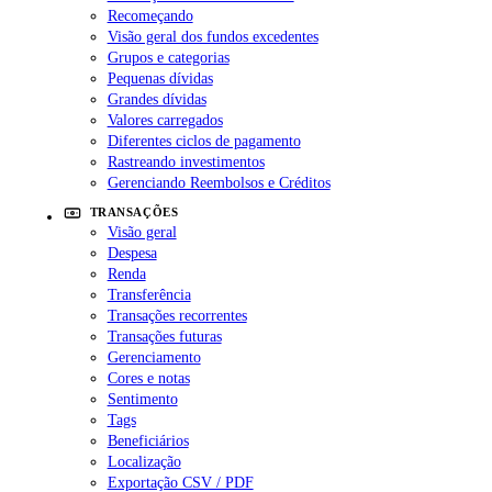
Recomeçando
Visão geral dos fundos excedentes
Grupos e categorias
Pequenas dívidas
Grandes dívidas
Valores carregados
Diferentes ciclos de pagamento
Rastreando investimentos
Gerenciando Reembolsos e Créditos
TRANSAÇÕES
Visão geral
Despesa
Renda
Transferência
Transações recorrentes
Transações futuras
Gerenciamento
Cores e notas
Sentimento
Tags
Beneficiários
Localização
Exportação CSV / PDF