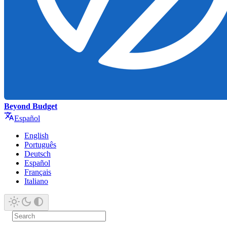
Beyond Budget
Español
English
Português
Deutsch
Español
Français
Italiano